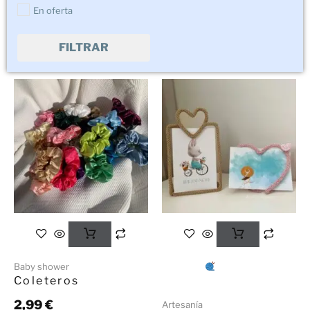
En oferta
FILTRAR
Baby shower
Coleteros
2,99
€
Artesanía