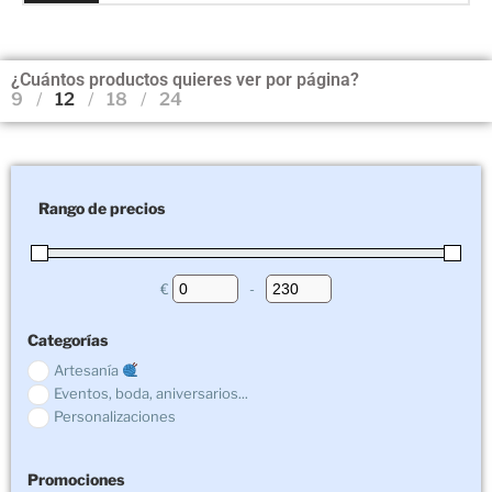
¿Cuántos productos quieres ver por página?
9
12
18
24
Rango de precios
€
-
Minimum Price
Maximum Price
Categorías
Artesanía
Eventos, boda, aniversarios...
Personalizaciones
Promociones