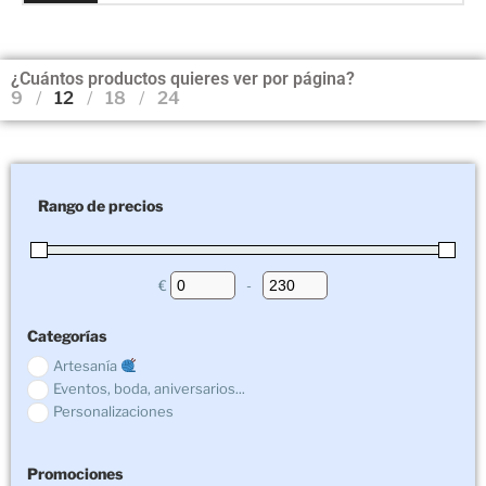
¿Cuántos productos quieres ver por página?
9
12
18
24
Rango de precios
€
-
Minimum Price
Maximum Price
Categorías
Artesanía
Eventos, boda, aniversarios...
Personalizaciones
Promociones