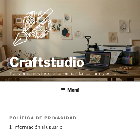
Saltar
al
contenido
Craftstudio
Transformamos tus sueños en realidad con arte y estilo
Menú
POLÍTICA DE PRIVACIDAD
1. Información al usuario