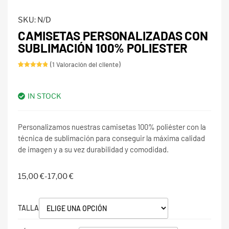
SKU:
N/D
CAMISETAS PERSONALIZADAS CON
SUBLIMACIÓN 100% POLIESTER
(
1
Valoración del cliente)
Valorado
1
con
5.00
de 5 en
base a
IN STOCK
valoración
de un
cliente
Personalizamos nuestras camisetas 100% poliéster con la
técnica de sublimación para conseguir la máxima calidad
de imagen y a su vez durabilidad y comodidad.
15,00
€
-
17,00
€
TALLA