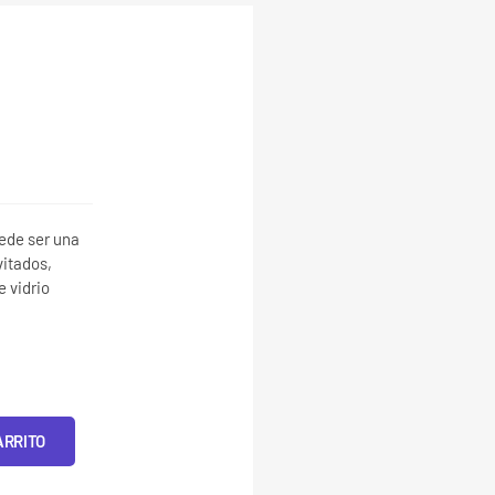
ede ser una
vitados,
 vidrio
ARRITO