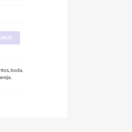
ARRITO
ntos, boda,
areja
,