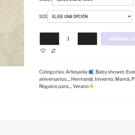
SIZE
AÑADIR AL C
Categorías:
Artesanía
,
Baby shower
,
Eve
aniversarios...
,
Herman@
,
Invierno
,
Mamá
,
P
Regalos para...
,
Verano