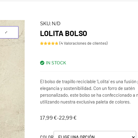
SKU:
N/D
LOLITA BOLSO
(
4
Valoraciones de clientes)
Valorado
4
con
5.00
de 5 en
base a
valoracione
IN STOCK
s de
clientes
El bolso de trapillo reciclable ‘Lolita’ es una fusión
elegancia y sostenibilidad. Con un forro de satén
personalizado, este bolso se ha confeccionado a
utilizando nuestra exclusiva paleta de colores.
17,99
€
-
22,99
€
COLOR