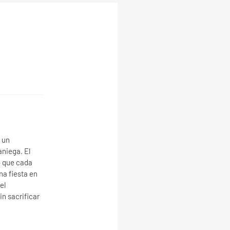
 un
aniega. El
o que cada
una fiesta en
el
in sacrificar