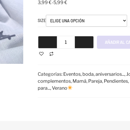
3,99
€
-
5,99
€
SIZE
AÑADIR AL C
Categorías:
Eventos, boda, aniversarios...
,
J
complementos
,
Mamá
,
Pareja
,
Pendientes
,
para...
,
Verano