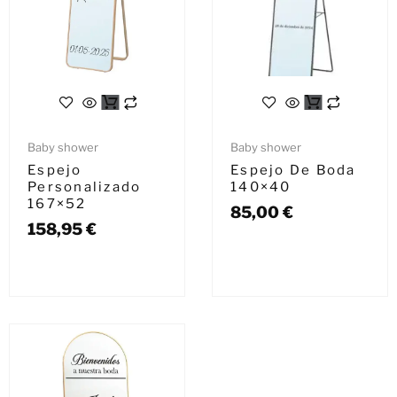
Baby shower
Baby shower
Espejo
Espejo De Boda
Personalizado
140×40
167×52
85,00
€
158,95
€